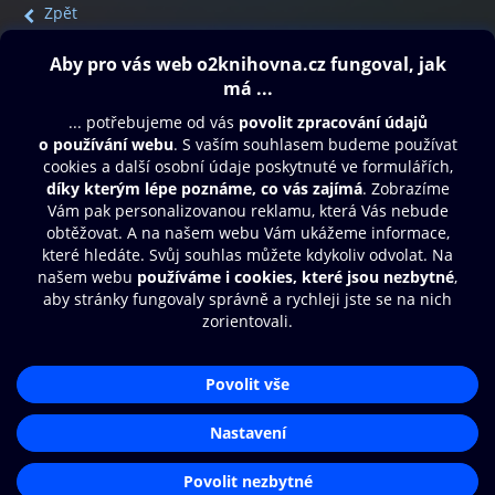
Zpět
Obsah ke stažení
Moje O2 Knihovna
Další zábava
© O2 Czech Republic a.s.
Nákupní řád
Přístupnost
Aplikace O2 Knihovna
Zásady zpracování osobních údajů
Čti a poslouchej své e-knihy a
Cookies
audioknihy rychleji a pohodlněji.
Nastavení cookies