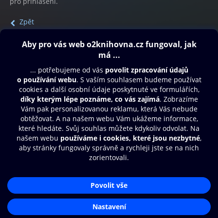
pro přihlášení.
Zpět
Obsah ke stažení
Moje O2 Knihovna
Další zábava
© O2 Czech Republic a.s.
Nákupní řád
Přístupnost
Aplikace O2 Knihovna
Zásady zpracování osobních údajů
Čti a poslouchej své e-knihy a
Cookies
audioknihy rychleji a pohodlněji.