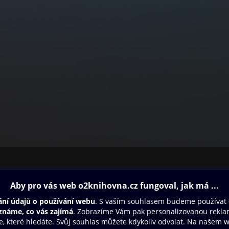
ovna
Další zábava
Oneplay
Oneplay Originály
Sport