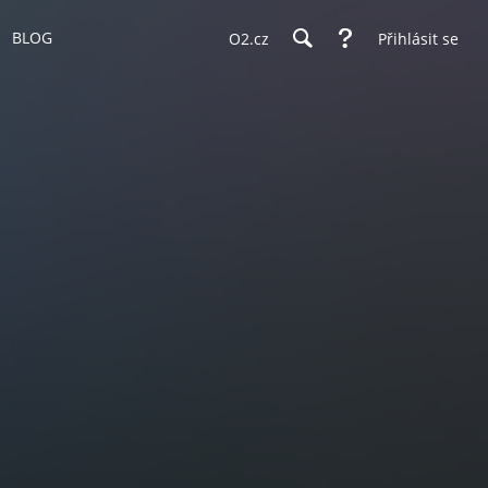
BLOG
O2.cz
Přihlásit se