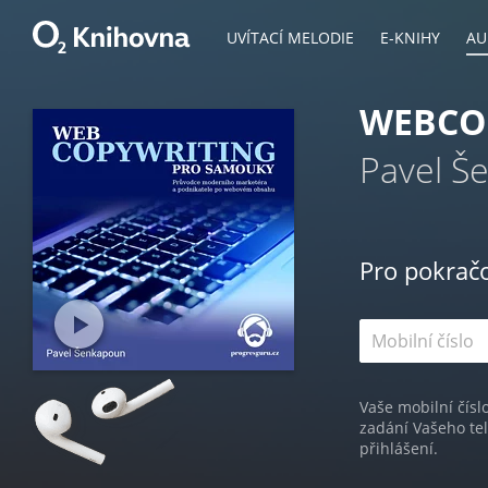
UVÍTACÍ MELODIE
E-KNIHY
AU
WEBCO
Pavel Š
Pro pokrač
Vaše mobilní čísl
zadání Vašeho te
přihlášení.