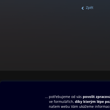
Zpět
Obsah ke stažení
Moje O2 Knih
Uvítací melodie
Přihlásit se
Aplikace a hry
E-knihy
Dárkový poukaz
SMS/MMS Info
Audioknihy
Nápověda
Blog