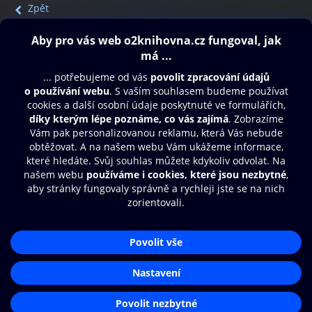
Zpět
Obsah ke stažení
Moje O2 Knihovna
Další zábava
© O2 Czech Republic a.s.
Nákupní řád
Přístupnost
Aplikace O2 Knihovna
Zásady zpracování osobních údajů
Čti a poslouchej své e-knihy a
Cookies
audioknihy rychleji a pohodlněji.
Nastavení cookies