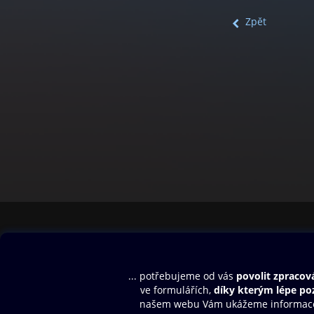
Zpět
Obsah ke stažení
Moje O2 Knih
Uvítací melodie
Přihlásit se
Aplikace a hry
E-knihy
Dárkový poukaz
SMS/MMS Info
Audioknihy
Nápověda
Blog