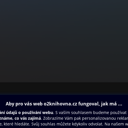
ovna
Další zábava
Oneplay
Oneplay Originály
Sport