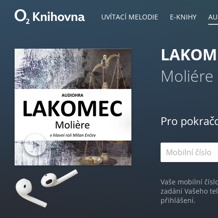
UVÍTACÍ MELODIE
E-KNIHY
AU
LAKOM
Moliére
Pro pokrač
Vaše mobilní čísl
zadání Vašeho te
přihlášení.