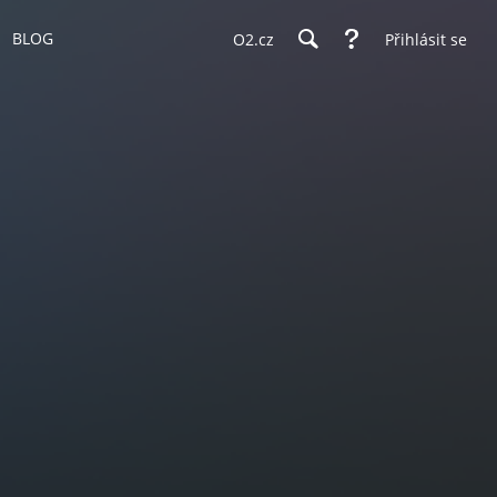
BLOG
O2.cz
Přihlásit se