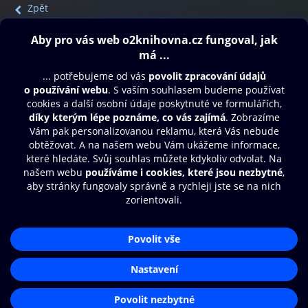
Zpět
Obsah ke stažení
Moje O2 Knihovna
Další zábava
© O2 Czech Republic a.s.
Nákupní řád
Přístupnost
Aplikace O2 Knihovna
Zásady zpracování osobních údajů
Čti a poslouchej své e-knihy a
Cookies
audioknihy rychleji a pohodlněji.
Nastavení cookies