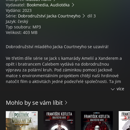
Vydavatel:
Bookmedia, Audiotéka
Vydáno: 2023
Série:
Dobrodružství Jacka Courtneyho
díl 3
Jazyk: český
Typ souboru: MP3
Velikost: 403 MB
Dobrodružství mladého Jacka Courtneyho se uzavírá!
Ve třetím díle série se Jack s kamarády Amelií a Xanderem a
opět i bratrancem Calebem vydává na dobrodružnou
výpravu za polární kruh. Pod záminkou pomoci Jackově
matce s environmentálním projektem chtějí naši hrdinové
natočit film o aktivitách jedné podezřelé společnosti. Ta jim
celou expedici ale zároveň financuje. Opravdu jí na srdci leží
více
udržitelné zdroje energie, jak tvrdí? Nebo je v tom něco
mnohem temnějšího? Zatímco Jack spolu s přáteli jezdí se
Mohlo by se vám líbit
psím spřežením, rybaří pod ledem, řídí sněžné skútry a spí
ve vlastnoručně postaveném iglú, začínají je postihovat
různé nehody včetně Calebova zápasu se smečkou vlků. A
mohou vlastně důvěřovat Jonnymu Armfieldovi, který celý
výlet zorganizoval?