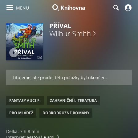
MENU
PŘÍVAL
Wilbur Smith
Litujeme, ale prodej této položky byl ukončen.
FANTASY A SCI-FI
ZAHRANIČNÍ LITERATURA
PRO MLÁDEŽ
DOBRODRUŽNÉ ROMÁNY
Délka: 7 h 8 min
Interpret:
Matouš Ruml