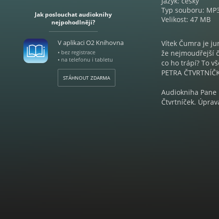
Jazyk: český
Typ souboru: MP
Jak poslouchat audioknihy
Velikost: 47 MB
nejpohodlněji?
V aplikaci O2 Knihovna
Vítek Čumra je ju
• bez registrace
že nejmoudřejší č
• na telefonu i tabletu
co ho trápí? To 
PETRA ČTVRTNÍČ
STÁHNOUT ZDARMA
Audiokniha Pane p
Čtvrtníček. Úprav