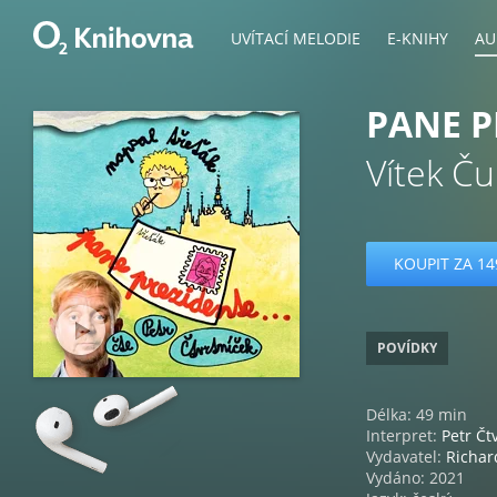
UVÍTACÍ MELODIE
E-KNIHY
AU
PANE P
Vítek Č
KOUPIT ZA 14
POVÍDKY
Délka: 49 min
Interpret:
Petr Čt
Vydavatel:
Richa
Vydáno: 2021