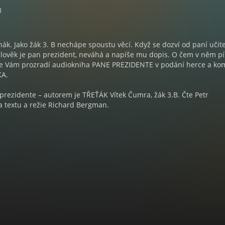
3
nák. Jako žák 3. B nechápe spoustu věcí. Když se dozví od paní učite
lověk je pan prezident, neváhá a napíše mu dopis. O čem v něm pí
vše Vám prozradí audiokniha PANE PREZIDENTE v podání herce a ko
KA.
rezidente – autorem je TŘEŤÁK Vítek Čumra, žák 3.B. Čte Petr
a textu a režie Richard Bergman.