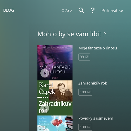
BLOG
O2.cz
Přihlásit se
Mohlo by se vám líbit
Moje fantazie o únosu
99 Kč
Zahradníkův rok
199 Kč
Povídky s úsměvem
139 Kč