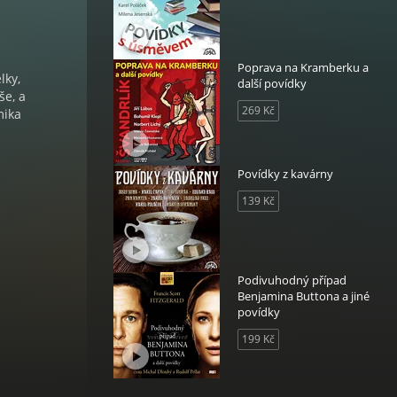
Poprava na Kramberku a
lky,
další povídky
še, a
269 Kč
mika
Povídky z kavárny
139 Kč
Podivuhodný případ
Benjamina Buttona a jiné
povídky
199 Kč