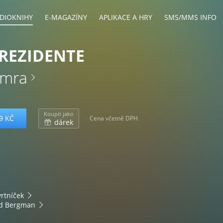
DIOKNIHY
E-MAGAZÍNY
APLIKACE A HRY
SMS/MMS INFO
REZIDENTE
umra
Koupit jako
9 KČ
Cena včetně DPH
dárek
vrtníček
rd Bergman