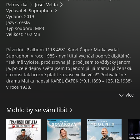
Petrovická
Josef Velda
Vydavatel:
Supraphon
Vydáno: 2019
Jazyk: český
Typ souboru: MP3
Velikost: 102 MB
Původní LP album 1118 4581 Karel Čapek Matka vydal
Supraphon v roce 1985 - nyní titul vychází poprvé digitálně.
"Tak mě vyložte, proč zrovna já, proč jsem to vždycky jenom
já, po celé dějiny světa jsem to jenom já, já máma, já ženská,
co musí tak hrozně platit za vaše velké věci!" Protiválečné
drama Matka napsal KAREL ČAPEK (*9.1.1890 – †25.12.1938)
v roce 1938.
více
Hlavní hrdinkou je žena, matka pěti synů, které zemřel
manžel ve válce a postupně ztrácí i své syny. Její mrtví se jí
Mohlo by se vám líbit
postupně zjevují, nejprve manžel Richard, povídá si s ním,
polemizuje o tom, proč se synové chtějí tolik podobat
hrdinsky zemřelému tatínkovi. Ale tatínek svoje hrdinství
zpochybňuje - padl zcela zbytečně v "bezvýznamné bitvě,
navíc prohrané"...chybou velitele. Povídá si i s již mrtvým