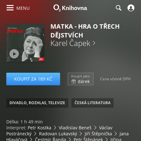
MENU
MATKA - HRA O TŘECH
DĚJSTVÍCH
Karel Čapek
Koupit jako
KOUPIT ZA 189 KČ
Cena včetně DPH
dárek
DIVADLO, ROZHLAS, TELEVIZE
ČESKÁ LITERATURA
Délka: 1 h 49 min
Interpret:
Petr Kostka
Vladislav Beneš
Václav
Postránecký
Radovan Lukavský
Jiří Štěpnička
Jana
Hlaváčová
Čestmír Řanda
Petr Štěpánek
Jiřina