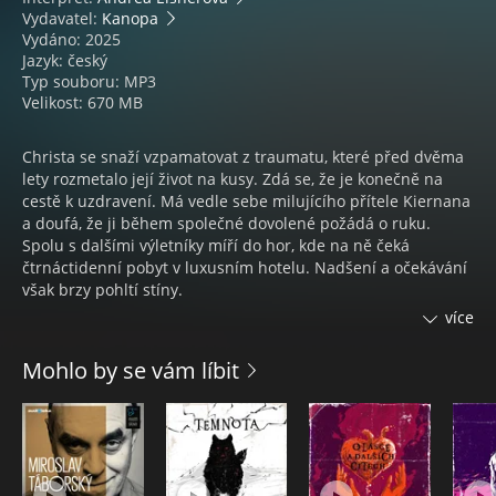
Vydavatel:
Kanopa
Vydáno: 2025
Jazyk: český
Typ souboru: MP3
Velikost: 670 MB
Christa se snaží vzpamatovat z traumatu, které před dvěma
lety rozmetalo její život na kusy. Zdá se, že je konečně na
cestě k uzdravení. Má vedle sebe milujícího přítele Kiernana
a doufá, že ji během společné dovolené požádá o ruku.
Spolu s dalšími výletníky míří do hor, kde na ně čeká
čtrnáctidenní pobyt v luxusním hotelu. Nadšení a očekávání
však brzy pohltí stíny.
více
Když se autobus vinoucí se po horských serpentinách
zastaví kvůli padlému kmeni a přicházející bouře je přinutí
Mohlo by se vám líbit
hledat úkryt, uchýlí se skupina do opuštěné lovecké chaty.
Tam se všechno začne hroutit. Ráno po první noci najdou
průvodcovu hlavu nabodnutou na stromě. A tím noční můra
teprve začíná.
Jednotliví členové skupiny mizí jeden po druhém. Z osmi je