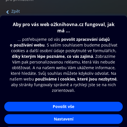
Zpět
Obsah ke stažení
Moje O2 Knihovna
Další zábava
© O2 Czech Republic a.s.
Nákupní řád
Přístupnost
Aplikace O2 Knihovna
Zásady zpracování osobních údajů
Čti a poslouchej své e-knihy a
Cookies
audioknihy rychleji a pohodlněji.