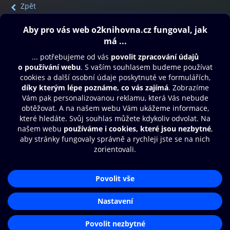
Zpět
Obsah ke stažení
Moje O2 Knihovna
Další zábava
© O2 Czech Republic a.s.
Nákupní řád
Přístupnost
Aplikace O2 Knihovna
Zásady zpracování osobních údajů
Čti a poslouchej své e-knihy a
Cookies
audioknihy rychleji a pohodlněji.
Nastavení cookies