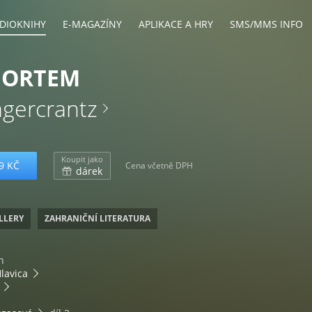
DIOKNIHY
E-MAGAZÍNY
APLIKACE A HRY
SMS/MMS INFO
MORTEM
agercrantz
Koupit jako
9 KČ
Cena včetně DPH
dárek
ILLERY
ZAHRANIČNÍ LITERATURA
n
lavica