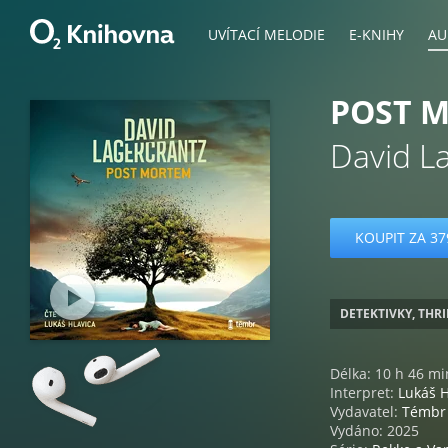
UVÍTACÍ MELODIE
E-KNIHY
AU
POST 
David L
KOUPIT ZA 37
DETEKTIVKY, THR
Délka: 10 h 46 mi
Interpret:
Lukáš H
Vydavatel:
Témbr
Vydáno: 2025