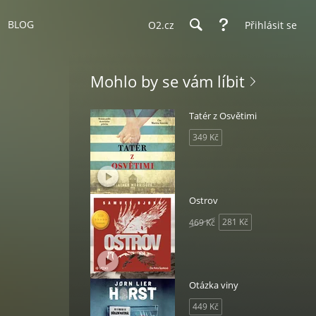
BLOG
O2.cz
Přihlásit se
Mohlo by se vám líbit
Tatér z Osvětimi
349 Kč
Ostrov
281 Kč
469 Kč
Otázka viny
449 Kč