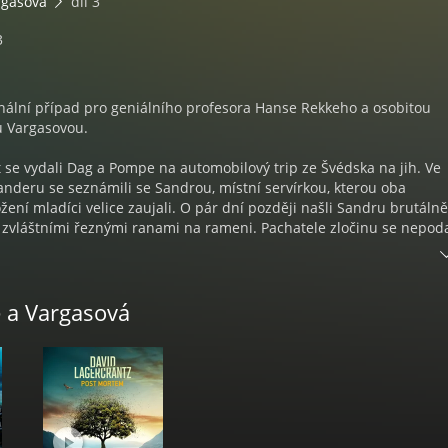
rgasová
díl 3
3
inální případ pro geniálního profesora Hanse Rekkeho a osobitou
u Vargasovou.
t se vydali Dag a Pompe na automobilový trip ze Švédska na jih. Ve
nderu se seznámili se Sandrou, místní servírkou, kterou oba
ožení mladíci velice zaujali. O pár dní později našli Sandru brutálně
e zvláštními řeznými ranami na rameni. Pachatele zločinu se nepoda
let poté navštíví Rekkeho Rafael Corales, šéf týmu, který Sandřin př
esvědčen, že ke stejným vraždám došlo i v Dánsku. A ve Finsku. Obět
načky. Zdá se, že si je někdo čísluje…¨
e a Vargasová
: Post Mortem | Překlad Karolína Kloučková | Čte Lukáš Hlavica | 
vuk a střih Kate Hamsíková | Hudba Darek Král | Mastering Štěpán
diu All Senses Production s. r.o. | Grafiku podle knižní obálky upra
 Produkce Kate Hamsíková | Supervize Kateřina Višinská | Vydala
 a.s.– Témbr, v prosinci 2025 | POST MORTEM, Copyright © David
t published by Norstedts, Sweden, in 2025, Překlad © Karolína Klouč
edia Group, a. s., v edici Kalibr, 2025