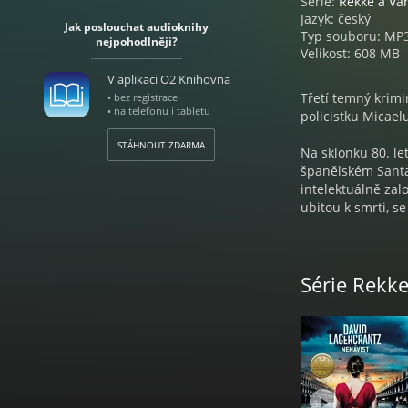
Série:
Rekke a Va
Jazyk: český
Jak poslouchat audioknihy
Typ souboru: MP
nejpohodlněji?
Velikost: 608 MB
V aplikaci O2 Knihovna
Třetí temný krim
• bez registrace
• na telefonu i tabletu
policistku Micael
STÁHNOUT ZDARMA
Na sklonku 80. le
španělském Santa
intelektuálně zal
ubitou k smrti, s
vypátrat. Dvacet 
vyšetřoval. Je př
na těle podobné z
Série Rekk
David Lagercrantz
Jan Drbohlav | Z
| Natočeno ve stu
Jana Lhotáková |
Euromedia Group,
Lagercrantz, firs
2025, Vydala Eurom