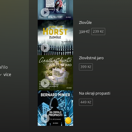
Zlovůle
239 Kč
399 Kč
Zlověstné jaro
řilo
399 Kč
ípad
více
i mají
Na okraji propasti
Režie
 Škoch
449 Kč
vila
ková,