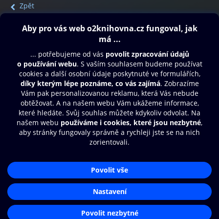
Zpět
Obsah ke stažení
Moje O2 Knihovna
Další zábava
© O2 Czech Republic a.s.
Nákupní řád
Přístupnost
Aplikace O2 Knihovna
Zásady zpracování osobních údajů
Čti a poslouchej své e-knihy a
Cookies
audioknihy rychleji a pohodlněji.
Nastavení cookies