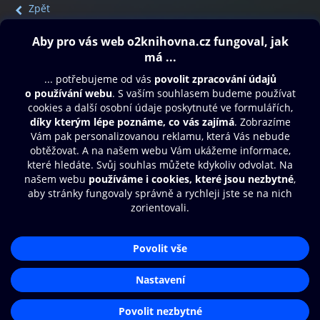
Zpět
Obsah ke stažení
Moje O2 Knihovna
Další zábava
© O2 Czech Republic a.s.
Nákupní řád
Přístupnost
Aplikace O2 Knihovna
Zásady zpracování osobních údajů
Čti a poslouchej své e-knihy a
Cookies
audioknihy rychleji a pohodlněji.
Nastavení cookies