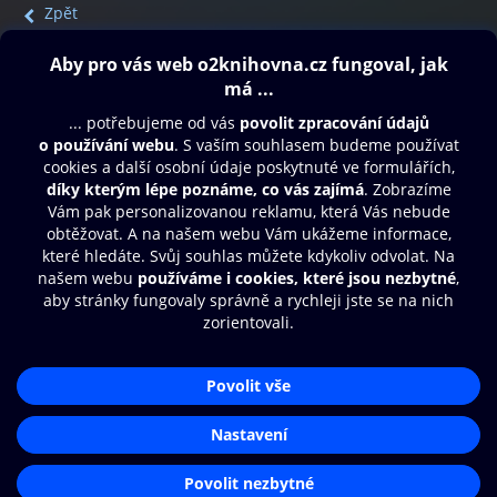
Zpět
Obsah ke stažení
Moje O2 Knihovna
Další zábava
© O2 Czech Republic a.s.
Nákupní řád
Přístupnost
Aplikace O2 Knihovna
Zásady zpracování osobních údajů
Čti a poslouchej své e-knihy a
Cookies
audioknihy rychleji a pohodlněji.
Nastavení cookies