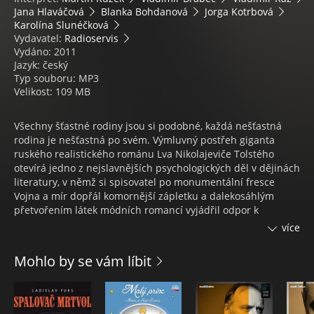
Jana Hlaváčová
Blanka Bohdanová
Jorga Kotrbová
Karolína Slunéčková
Vydavatel:
Radioservis
Vydáno: 2011
Jazyk: český
Typ souboru: MP3
Velikost: 109 MB
Všechny šťastné rodiny jsou si podobné, každá nešťastná
rodina je nešťastná po svém. Výmluvný postřeh giganta
ruského realistického románu Lva Nikolajeviče Tolstého
otevírá jedno z nejslavnějších psychologických děl v dějinách
literatury, v němž si spisovatel po monumentální fresce
Vojna a mír dopřál komornější zápletku a dalekosáhlým
přetvořením látek módních romancí vyjádřil odpor k
pseudomorálce „vyšších kruhů“.
více
Inspirován skutečnou událostí, kdy se spořádaně vyhlížející
mladá dáma vrhla pod kola nákladního vlaku, vytvořil Tolstoj
Mohlo by se vám líbit
příběh o skandálním poklesku „dobře provdané“ krasavice,
která je přinucena váhat mezi salonním životem v nelásce a
přirozeným právem na štěstí. Vzplanutí choti carského
hodnostáře k důstojníku Vronskému, jež spisovatel umně