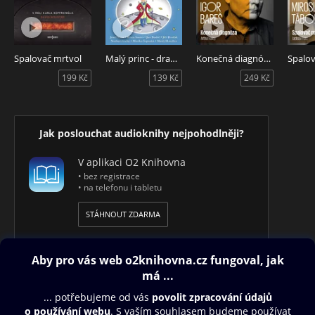
proplétá s osudy a krizemi dalších příbuzných a přátel, je
pro Annu o to tragičtější, že na rozdíl od dobových
mravokárců nedovede být pokrytecká a milostný poměr ani
jeho následky netají.
Spalovač mrtvol
Malý princ - dramatizace
Konečná diagnóza - Mistři slova
199 Kč
139 Kč
249 Kč
Anna Karenina - tragický příběh lásky, jehož autorem je
ruský velikán Lev Nikolajevič Tolstoj. Hlavními interprety
audioknihy jsou Blanka Bohdanová a Vladimír Ráž.
Jak poslouchat audioknihy nejpohodlněji?
V aplikaci O2 Knihovna
• bez registrace
• na telefonu i tabletu
STÁHNOUT ZDARMA
Obsah ke stažení