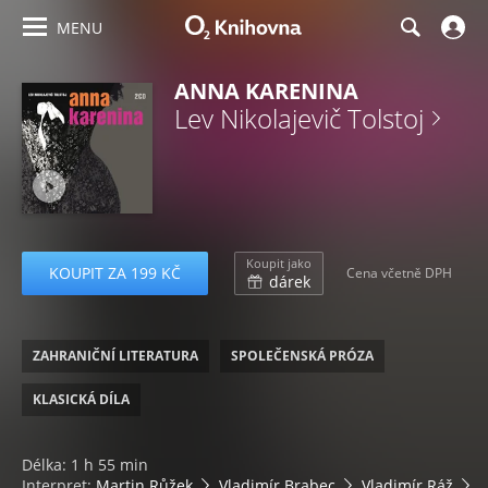
MENU
ANNA KARENINA
Lev Nikolajevič Tolstoj
Koupit jako
KOUPIT ZA 199 KČ
Cena včetně DPH
dárek
ZAHRANIČNÍ LITERATURA
SPOLEČENSKÁ PRÓZA
KLASICKÁ DÍLA
Délka: 1 h 55 min
Interpret:
Martin Růžek
Vladimír Brabec
Vladimír Ráž