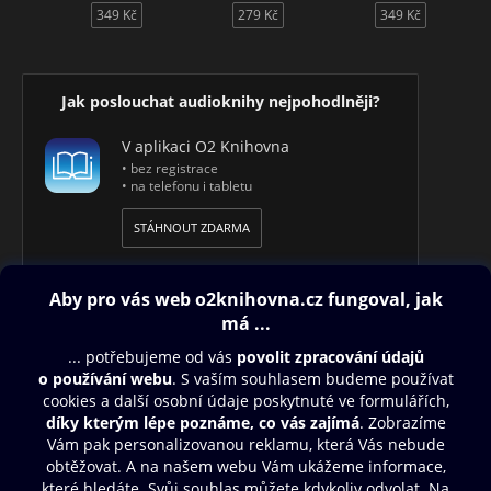
349 Kč
279 Kč
349 Kč
Jak poslouchat audioknihy nejpohodlněji?
V aplikaci O2 Knihovna
• bez registrace
• na telefonu i tabletu
STÁHNOUT ZDARMA
Obsah ke stažení
Moje O2 Knihovna
Další zábava