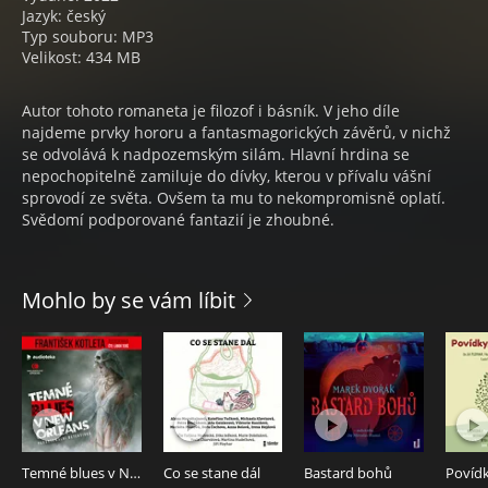
Jazyk: český
Typ souboru: MP3
Velikost: 434 MB
Autor tohoto romaneta je filozof i básník. V jeho díle
najdeme prvky hororu a fantasmagorických závěrů, v nichž
se odvolává k nadpozemským silám. Hlavní hrdina se
nepochopitelně zamiluje do dívky, kterou v přívalu vášní
sprovodí ze světa. Ovšem ta mu to nekompromisně oplatí.
Svědomí podporované fantazií je zhoubné.
Mohlo by se vám líbit
Temné blues v New Orleans
Co se stane dál
Bastard bohů