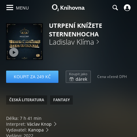
MENU
UTRPENÍ KNÍŽETE
STERNENHOCHA
Ladislav Klíma
Koupit jako
KOUPIT ZA 249 KČ
Cena včetně DPH
dárek
ČESKÁ LITERATURA
FANTASY
Délka: 7 h 41 min
Interpret:
Václav Knop
Vydavatel:
Kanopa
Vydáno: 2022