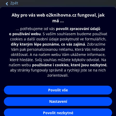
Zpět
Obsah ke stažení
Moje O2 Knihovna
Další zábava
© O2 Czech Republic a.s.
Nákupní řád
Přístupnost
Aplikace O2 Knihovna
Zásady zpracování osobních údajů
Čti a poslouchej své e-knihy a
Cookies
audioknihy rychleji a pohodlněji.
Nastavení cookies