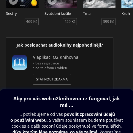
„Naprosto strhující příběh plný zvratů“ Tess Gerritsenová
Sestry
Svatební košile
Tma
Kruh
469 Kč
429 Kč
399 Kč
„Pečlivě vybroušené – a ostré jako břitva“ Harlan Coben
Audiokniha Manželé odvedle – thriller, ve kterém autorka
Shari Lapena přichází s rodinným dramatem plným
Jak poslouchat audioknihy nejpohodlněji?
tajemství a nečekaných zvratů. Čte Martina Hudečková a
Libor Hruška.
V aplikaci O2 Knihovna
• bez registrace
• na telefonu i tabletu
STÁHNOUT ZDARMA
Obsah ke stažení
Moje O2 Knihovna