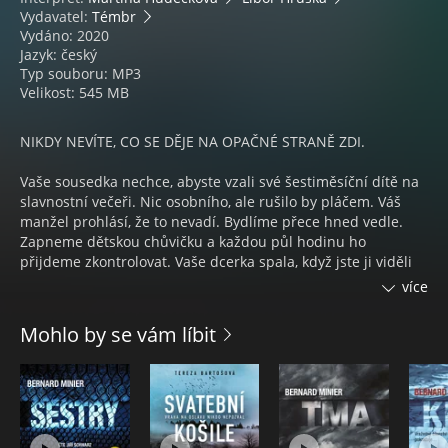
Vydavatel:
Témbr
Vydáno: 2020
Jazyk: český
Typ souboru: MP3
Velikost: 545 MB
NIKDY NEVÍTE, CO SE DĚJE NA OPAČNÉ STRANĚ ZDI.
Vaše sousedka nechce, abyste vzali své šestiměsíční dítě na
slavnostní večeři. Nic osobního, ale rušilo by pláčem. Váš
manžel prohlásí, že to nevadí. Bydlíme přece hned vedle.
Zapneme dětskou chůvičku a každou půl hodinu ho
přijdeme zkontrolovat. Vaše dcerka spala, když jste ji viděli
naposledy. Teď stoupáte po schodech do svého mrtvolně
více
tichého domu a vaše nejhorší noční můry se naplnily. Je
pryč.
Mohlo by se vám líbit
Nikdy předtím u vás nebyla policie. Teď prohlížejí celý váš
dům a kdoví, co tam všechno najdou…
„Thrillerový debut roku 2016, o kterém se nejvíc mluví.“
Stylist