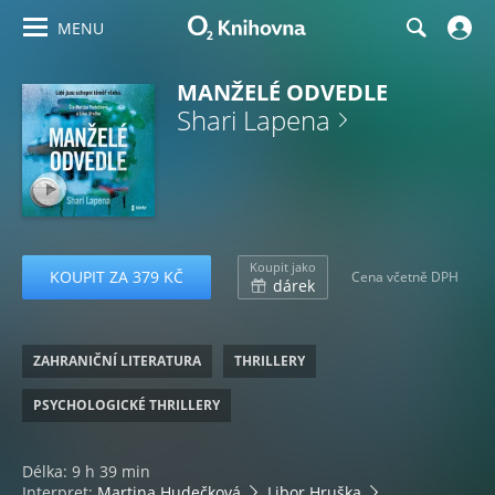
MENU
MANŽELÉ ODVEDLE
Shari Lapena
Koupit jako
KOUPIT ZA 379 KČ
Cena včetně DPH
dárek
ZAHRANIČNÍ LITERATURA
THRILLERY
PSYCHOLOGICKÉ THRILLERY
Délka: 9 h 39 min
Interpret:
Martina Hudečková
Libor Hruška