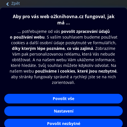
Zpět
Obsah ke stažení
Moje O2 Knihovna
Další zábava
© O2 Czech Republic a.s.
Nákupní řád
Přístupnost
Aplikace O2 Knihovna
Zásady zpracování osobních údajů
Čti a poslouchej své e-knihy a
Cookies
audioknihy rychleji a pohodlněji.
Nastavení cookies