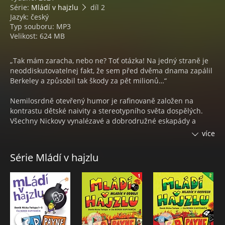
Série:
Mládí v hajzlu
díl 2
Jazyk: český
Typ souboru: MP3
Velikost: 624 MB
„Tak mám zaracha, nebo ne? Toť otázka! Na jedný straně je
neoddiskutovatelnej fakt, že sem před dvěma dnama zapálil
Berkeley a způsobil tak škody za pět milionů…“
Nemilosrdně otevřený humor je rafinovaně založen na
kontrastu dětské naivity a stereotypního světa dospělých.
Všechny Nickovy vynalézavé a dobrodružné eskapády a
intriky směřují zdánlivě pouze k jedinému cíli: Zbavit se
více
potupného panictví a získat ženu svého srdce, krásnou a
talentovanou Sheeni, jedinou „intelektuálku“ v Ukiahu.
Série Mládí v hajzlu
Doporučujeme všem, kteří přežili dospívání.
Nedoporučujeme poslouchat před spaním. V záchvatech
smíchu se špatně usíná.
C. D. PAYNE