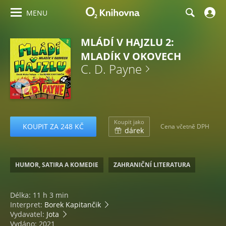
MENU
MLÁDÍ V HAJZLU 2:
MLADÍK V OKOVECH
C. D. Payne
Koupit jako
KOUPIT ZA 248 KČ
Cena včetně DPH
dárek
HUMOR, SATIRA A KOMEDIE
ZAHRANIČNÍ LITERATURA
Délka: 11 h 3 min
Interpret:
Borek Kapitančik
Vydavatel:
Jota
Vydáno: 2021