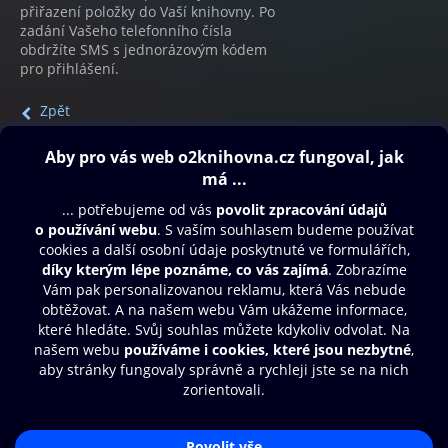
přiřazení položky do Vaší knihovny. Po
zadání Vašeho telefonního čísla
obdržíte SMS s jednorázovým kódem
pro přihlášení.
Zpět
Obsah ke stažení
Moje O2 Knihovna
Další zábava
© O2 Czech Republic a.s.
Nákupní řád
Přístupnost