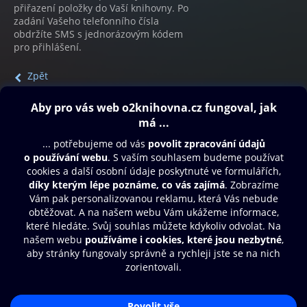
přiřazení položky do Vaší knihovny. Po
zadání Vašeho telefonního čísla
obdržíte SMS s jednorázovým kódem
pro přihlášení.
Zpět
Obsah ke stažení
Moje O2 Knihovna
Další zábava
© O2 Czech Republic a.s.
Nákupní řád
Přístupnost