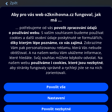
Zpět
Obsah ke stažení
Moje O2 Knihovna
Další zábava
© O2 Czech Republic a.s.
Nákupní řád
Přístupnost
Aplikace O2 Knihovna
Zásady zpracování osobních údajů
Čti a poslouchej své e-knihy a
Cookies
audioknihy rychleji a pohodlněji.
Nastavení cookies