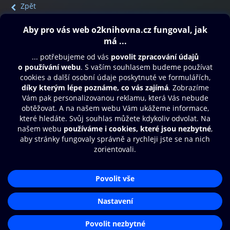
Zpět
Obsah ke stažení
Moje O2 Knihovna
Další zábava
© O2 Czech Republic a.s.
Nákupní řád
Přístupnost
Aplikace O2 Knihovna
Zásady zpracování osobních údajů
Čti a poslouchej své e-knihy a
Cookies
audioknihy rychleji a pohodlněji.
Nastavení cookies