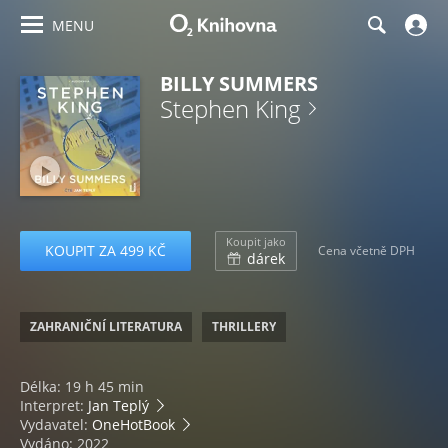
MENU
BILLY SUMMERS
Stephen King
Koupit jako
KOUPIT ZA 499 KČ
Cena včetně DPH
dárek
ZAHRANIČNÍ LITERATURA
THRILLERY
Délka: 19 h 45 min
Interpret:
Jan Teplý
Vydavatel:
OneHotBook
Vydáno: 2022