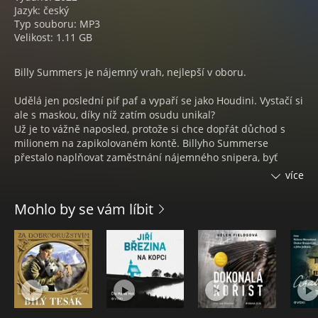
Jazyk: český
Typ souboru: MP3
Velikost: 1.11 GB
Billy Summers je nájemný vrah, nejlepší v oboru.
Udělá jen poslední pif paf a vypaří se jako Houdini. Vystačí si
ale s maskou, díky níž zatím osudu unikal?
Už je to vážně naposled, protože si chce dopřát důchod s
milionem na zapikolovaném kontě. Billyho Summerse
přestalo naplňovat zaměstnání nájemného snipera, byť
odpravoval výhradně nejpodlejší lumpy. I při poslední
více
zakázce, podle níž má v nudné díře na Středozápadě
skoncovat se zabijákem, jehož výpovědi před místním
Mohlo by se vám líbit
soudem se mafie ukrutně bojí, se tenhle veterán z války v
Zálivu na zásah jaksepatří připraví a nic neponechá náhodě.
A jako pokaždé si taky nasadí masku přitroublého mamlase,
který lehce splyne s okolím, ačkoli ve skutečnosti má
pořádně za ušima, je ukázkově sečtělý a usebraný jako
zenový mnich. Přesněji řečeno mnich s pěkně uleželým
posttraumatickým syndromem. Jenže v den D se cosi zvrtne
a plány jdou nadobro šejdrem, když mu osud předhodí do