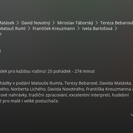
Matásek
David Novotný
Miroslav Táborský
Tereza Bebarov
Matouš Ruml
František Kreuzmann
Iveta Bartošová
3
ádek pro každou rodinu! 25 pohádek - 274 minut
hádky v podání Matouše Rumla, Terezy Bebarové, Davida Matáska,
kého, Norberta Lichého, Davida Novotného, Františka Kreuzmanna 
Nové nahrávky, tradiční zpracování, excelentní interpreti, hudební
 pro malé i velké posluchače.
 274 minut.
aloupce 2. Princezna na hrášku 3. Popelka 4. O dvou bratrech 5. Č