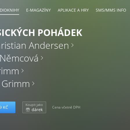
DIOKNIHY
E-MAGAZÍNY
APLIKACE A HRY
SMS/MMS INFO
SICKÝCH POHÁDEK
ristian Andersen
 Němcová
rimm
m Grimm
Koupit jako
9 KČ
Cena včetně DPH
dárek