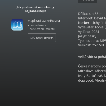
Jak poslouchat audioknihy
nejpohodlněji?
Délka: 4 h 33 min
Interpret:
David 
V aplikaci O2 Knihovna
Norbert Lichý
• bez registrace
Vydavatel:
Fonia
• na telefonu i tabletu
Vydáno: 2024
Jazyk: český
STÁHNOUT ZDARMA
Typ souboru: MP
Velikost: 257 MB
Velká sbírka poh
České národní po
Miroslava Tábors
Ivety Bartošové. 
doprovod. Vhodné
Nezkrácená četba
Tracklist:
1. O perníkové ch