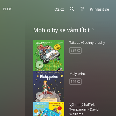
BLOG
O2.cz
Přihlásit se
Mohlo by se vám líbit
Táta za všechny prachy
329 Kč
Malý princ
149 Kč
Výhodný balíček
Tympanum - David
Walliams