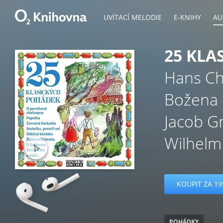
UVÍTACÍ MELODIE
E-KNIHY
AU
25 KLA
Hans Ch
Božena
Jacob G
Wilhel
KOUPIT ZA 19
POHÁDKY