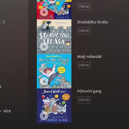
796 Kč
á
Strašidýlko Stráša
149 Kč
Malý miliardář
299 Kč
a
Půlnoční gang
329 Kč
více
ervená