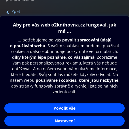
Zpět
Obsah ke stažení
Moje O2 Knihovna
Další zábava
© O2 Czech Republic a.s.
Nákupní řád
Přístupnost
Aplikace O2 Knihovna
Zásady zpracování osobních údajů
Čti a poslouchej své e-knihy a
Cookies
audioknihy rychleji a pohodlněji.