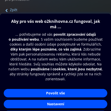
Zpět
Obsah ke stažení
Moje O2 Knihovna
Další zábava
© O2 Czech Republic a.s.
Nákupní řád
Přístupnost
Aplikace O2 Knihovna
Zásady zpracování osobních údajů
Čti a poslouchej své e-knihy a
Cookies
audioknihy rychleji a pohodlněji.