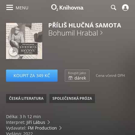
MENU
PŘÍLIŠ HLUČNÁ SAMOTA
Bohumil Hrabal
Koupit jako
KOUPIT ZA 349 KČ
Cena včetně DPH
dárek
ČESKÁ LITERATURA
SPOLEČENSKÁ PRÓZA
Délka: 3 h 12 min
Interpret:
Jiří Lábus
Vydavatel:
FM Production
Vydáno: 2022