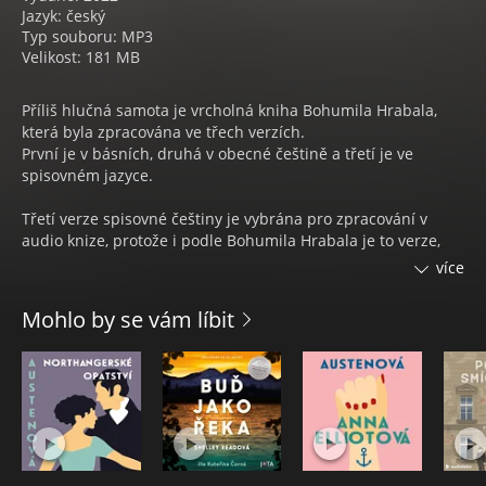
Jazyk: český
Typ souboru: MP3
Velikost: 181 MB
Příliš hlučná samota je vrcholná kniha Bohumila Hrabala,
která byla zpracována ve třech verzích.
První je v básních, druhá v obecné češtině a třetí je ve
spisovném jazyce.
Třetí verze spisovné češtiny je vybrána pro zpracování v
audio knize, protože i podle Bohumila Hrabala je to verze,
která nejvíce odpovídá obsahu díla. Kniha pojednává o
více
starém třídiči papíru Hanťovi ve sběrně starého papíru, který
se v průběhu dějin umazal moudrostí od knih, které sám
Mohlo by se vám líbit
likvidoval. Jak sám říká je proti své vůli vzdělán. Zažívá ve
sběrně, jak se mění oficiální narativ dějin a každý režim
slisovává verzi dějin svého předchůdce. Jedná se tak o
obecnou výpověď o obecné moudrosti v koloběhu dějin.
Jako předěly jsou v audio knize pouřity autentické ruchy z
továrny z filmu Perličky na dně, které vznikaly při tvorbě
Vladimíra Boudníka Hrabalova přítele. Jako přebal byla