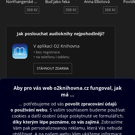
Northangerské opatství
Buď jako řeka
Anna Elliotová
použita koláž autentické fotografie ze sběrny starého papíru
368 Kč
398 Kč
368 Kč
v níž Hrabal opravdu pracoval spolu s koláží útržků
originálního rukopisu Samoty ve druhé verzi v obecné
češtině.
Jak poslouchat audioknihy nejpohodlněji?
Audiokniha Příliš hlučná samota, autor Bohumil Hrabal, čte
Jiří Lábus.
V aplikaci O2 Knihovna
• bez registrace
• na telefonu i tabletu
STÁHNOUT ZDARMA
Obsah ke stažení
Moje O2 Knihovna
Další zábava