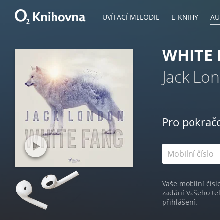
UVÍTACÍ MELODIE
E-KNIHY
AU
WHITE
Jack Lo
Pro pokrač
Vaše mobilní čísl
zadání Vašeho te
přihlášení.