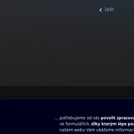
Zpět
Obsah ke stažení
Moje O2 Knih
Uvítací melodie
Přihlásit se
Aplikace a hry
E-knihy
Dárkový poukaz
SMS/MMS Info
Audioknihy
Nápověda
Blog