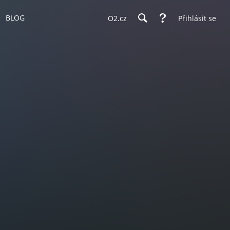
BLOG
O2.cz
Přihlásit se