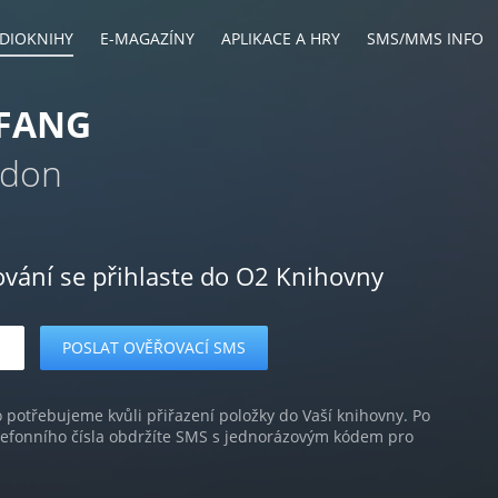
DIOKNIHY
E-MAGAZÍNY
APLIKACE A HRY
SMS/MMS INFO
 FANG
ndon
ování se přihlaste do O2 Knihovny
o potřebujeme kvůli přiřazení položky do Vaší knihovny. Po
lefonního čísla obdržíte SMS s jednorázovým kódem pro