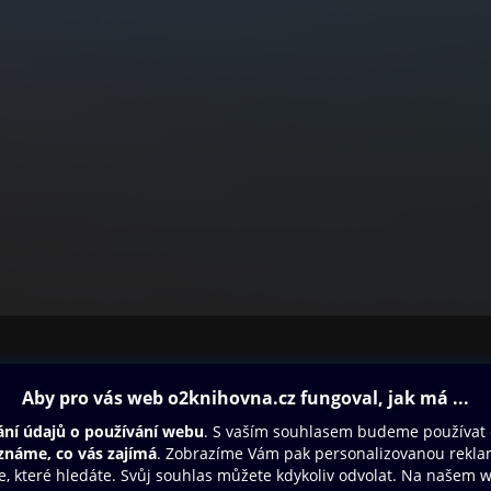
ovna
Další zábava
Oneplay
Oneplay Originály
Sport