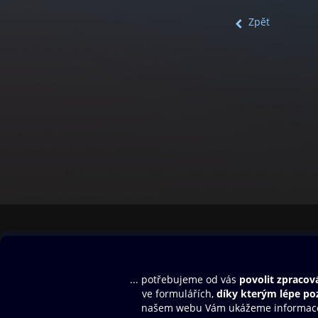
Zpět
Obsah ke stažení
Moje O2 Knih
Uvítací melodie
Přihlásit se
Aplikace a hry
E-knihy
Dárkový poukaz
SMS/MMS Info
Audioknihy
Nápověda
Blog