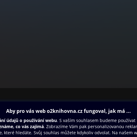
ovna
Další zábava
Oneplay
Oneplay Originály
Sport