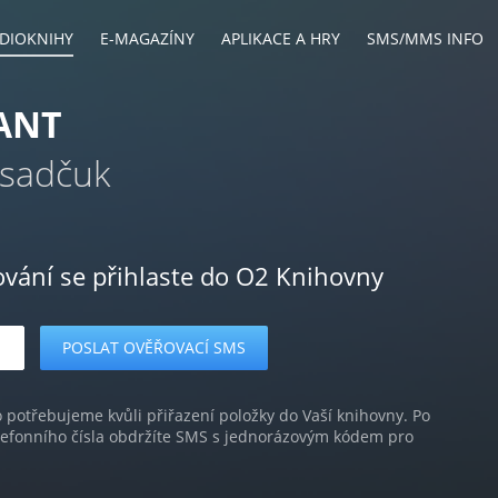
DIOKNIHY
E-MAGAZÍNY
APLIKACE A HRY
SMS/MMS INFO
ANT
Osadčuk
ování se přihlaste do O2 Knihovny
o potřebujeme kvůli přiřazení položky do Vaší knihovny. Po
lefonního čísla obdržíte SMS s jednorázovým kódem pro