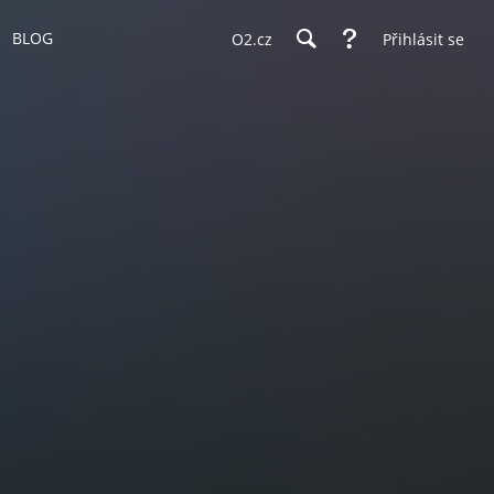
BLOG
O2.cz
Přihlásit se