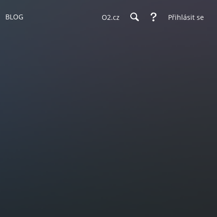
BLOG
O2.cz
Přihlásit se