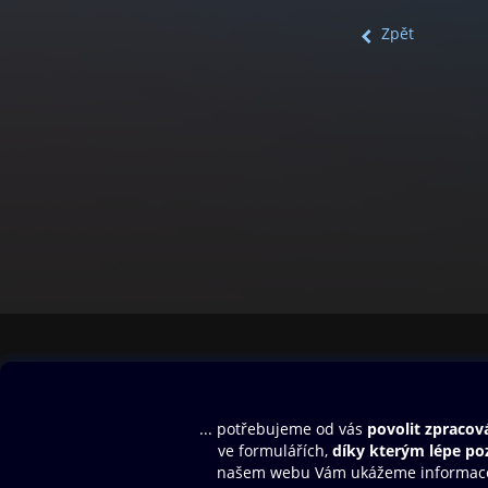
Zpět
Obsah ke stažení
Moje O2 Knih
Uvítací melodie
Přihlásit se
Aplikace a hry
E-knihy
Dárkový poukaz
SMS/MMS Info
Audioknihy
Nápověda
Blog