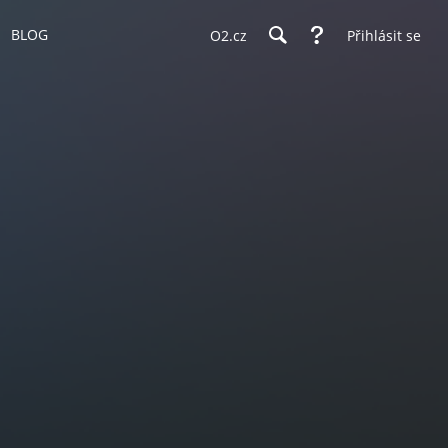
BLOG
O2.cz
Přihlásit se