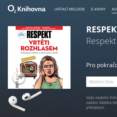
UVÍTACÍ MELODIE
E-KNIHY
AU
RESPEK
Respekt
Pro pokrač
Vaše mobilní čísl
zadání Vašeho te
přihlášení.