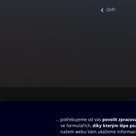
Zpět
Obsah ke stažení
Moje O2 Knih
Uvítací melodie
Přihlásit se
Aplikace a hry
E-knihy
Dárkový poukaz
SMS/MMS Info
Audioknihy
Nápověda
Blog