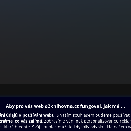
ovna
Další zábava
Oneplay
Oneplay Originály
Sport