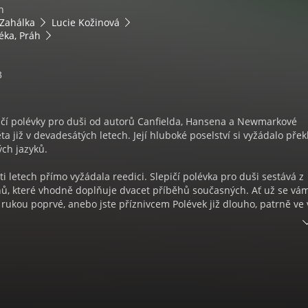
n
 Zahálka
Lucie Kožinová
éka, Práh
3
pičí polévky pro duši od autorů Canfielda, Hansena a Newmarkové
ěta již v devadesátých letech. Její hluboké poselství si vyžádalo pře
ch jazyků.
ti letech přímo vyžádala reedici. Slepičí polévka pro duši sestává z
ů, které vhodně doplňuje dvacet příběhů současných. Ať už se vám
rukou poprvé, anebo jste příznivcem Polévek již dlouho, patrně ve 
uť být lepším člověkem, zkusit naplno využít svého potenciálu, pře
vota a přijímat svět kolem sebe takový, jaký je. Přijměte naše pozván
vu objevit nadčasovou sílu příběhů o zázracích všedního dne, jež h
vznášejí ducha.
rozený 19. srpna 1944) - americký motivační řečník a autor. Nejlépe 