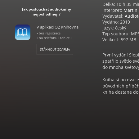
Délka: 10 h 35 mi
Jak poslouchat audioknihy
Interpret:
Martin
nejpohodlněji?
Vydavatel:
Audiot
Vydáno: 2019
V aplikaci O2 Knihovna
Jazyk: český
• bez registrace
Typ souboru: MP
• na telefonu i tabletu
Velikost: 597 MB
STÁHNOUT ZDARMA
První vydání Sle
spatřilo světlo sv
do mnoha světový
Kniha si po dvace
původních příběh
kniha dostane do 
(opět) probudí ch
všechna úskalí ži
pojďte s námi zno
lidskou duši a po
JACK CANFIELD
Jack Canfield (na