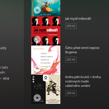
Jak myslí milionáři
299 Kč
klady
Čeho před smrtí nejvíce
litujeme
205 Kč
 tato
vás
konat
Kniha pěti kruhů + Kniha
více
rodinných tradic
í a
válečného umění
ladí
399 Kč
je