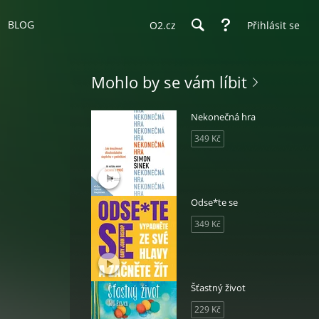
BLOG
O2.cz
Přihlásit se
Mohlo by se vám líbit
Nekonečná hra
349 Kč
Odse*te se
349 Kč
Šťastný život
229 Kč