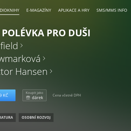
DIOKNIHY
E-MAGAZÍNY
APLIKACE A HRY
SMS/MMS INFO
Í POLÉVKA PRO DUŠI
field
wmarková
ctor Hansen
Koupit jako
9 KČ
Cena včetně DPH
dárek
ERATURA
OSOBNÍ ROZVOJ