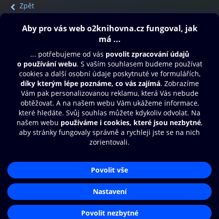
Zpět
Obsah ke stažení
Moje O2 Knihovna
Další zábava
© O2 Czech Republic a.s.
Nákupní řád
Přístupnost
Aplikace O2 Knihovna
Zásady zpracování osobních údajů
Čti a poslouchej své e-knihy a
Cookies
audioknihy rychleji a pohodlněji.
Nastavení cookies