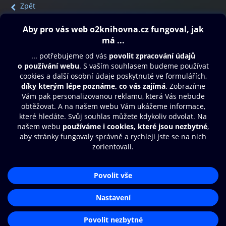
Zpět
Obsah ke stažení
Moje O2 Knihovna
Další zábava
© O2 Czech Republic a.s.
Nákupní řád
Přístupnost
Aplikace O2 Knihovna
Zásady zpracování osobních údajů
Čti a poslouchej své e-knihy a
Cookies
audioknihy rychleji a pohodlněji.
Nastavení cookies