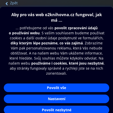
Zpět
Obsah ke stažení
Moje O2 Knihovna
Další zábava
© O2 Czech Republic a.s.
Nákupní řád
Přístupnost
Aplikace O2 Knihovna
Zásady zpracování osobních údajů
Čti a poslouchej své e-knihy a
Cookies
audioknihy rychleji a pohodlněji.
Nastavení cookies