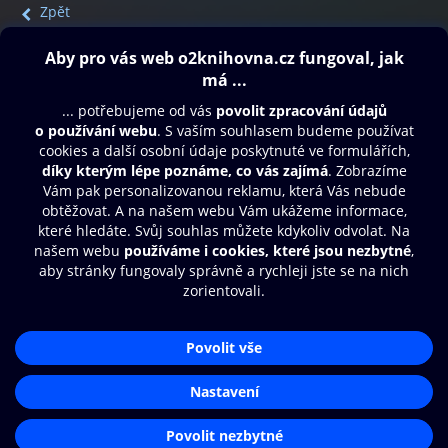
Zpět
Obsah ke stažení
Moje O2 Knihovna
Další zábava
© O2 Czech Republic a.s.
Nákupní řád
Přístupnost
Aplikace O2 Knihovna
Zásady zpracování osobních údajů
Čti a poslouchej své e-knihy a
Cookies
audioknihy rychleji a pohodlněji.
Nastavení cookies