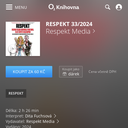
MENU
RESPEKT 33/2024
Respekt Media
Koupit jako
KOUPIT ZA 60 KČ
Cena včetně DPH
dárek
RESPEKT
Délka: 2 h 26 min
Interpret:
Dita Fuchsová
Vydavatel:
Respekt Media
Vydáno: 2024