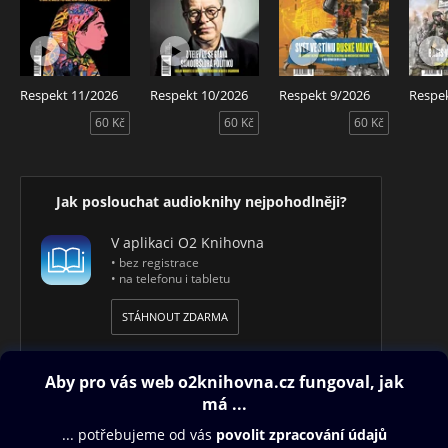
Respekt 11/2026
Respekt 10/2026
Respekt 9/2026
Respe
60 Kč
60 Kč
60 Kč
Jak poslouchat audioknihy nejpohodlněji?
V aplikaci O2 Knihovna
• bez registrace
• na telefonu i tabletu
STÁHNOUT ZDARMA
Obsah ke stažení