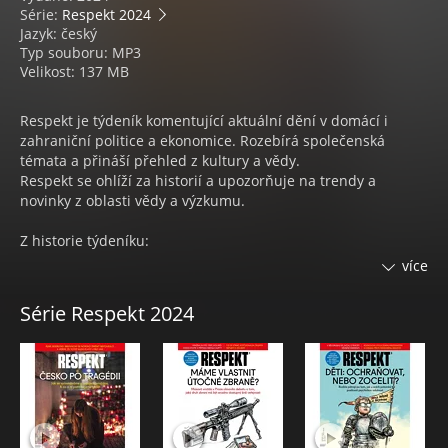
Série:
Respekt 2024
Jazyk: český
Typ souboru: MP3
Velikost: 137 MB
Respekt je týdeník komentující aktuální dění v domácí i
zahraniční politice a ekonomice. Rozebírá společenská
témata a přináší přehled z kultury a vědy.
Respekt se ohlíží za historií a upozorňuje na trendy a
novinky z oblasti vědy a výzkumu.
Z historie týdeníku:
Od roku 2007, kdy Respekt prošel kompletní proměnou z
více
novin na barevný týdeník časopisového formátu, byl čtyřikrát
za sebou vyhlášen Unií vydavatelů jako Časopis roku, letos
Série Respekt 2024
zvítězil v kategorii Obálka roku. Získal i prestižní novinářská
ocenění: Cenu Ferdinanda Peroutky, Cenu Karla Havlíčka
Borovského a cenu Toma Stopparda.
Na stránky Respektu přispívá řada významných osobností z
různých oblastí lidské činnosti.