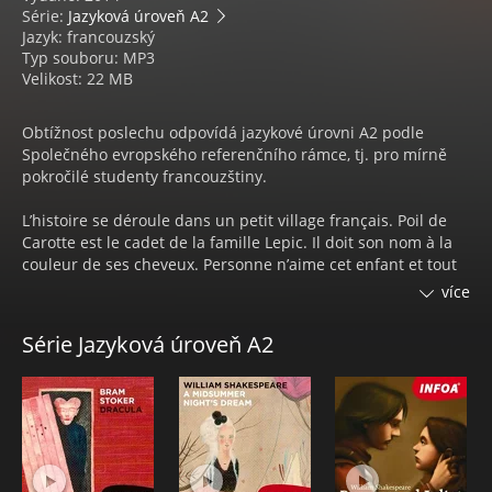
Série:
Jazyková úroveň A2
Jazyk: francouzský
Typ souboru: MP3
Velikost: 22 MB
Obtížnost poslechu odpovídá jazykové úrovni A2 podle
Společného evropského referenčního rámce, tj. pro mírně
pokročilé studenty francouzštiny.
L’histoire se déroule dans un petit village français. Poil de
Carotte est le cadet de la famille Lepic. Il doit son nom à la
couleur de ses cheveux. Personne n’aime cet enfant et tout
le monde l’ignore, sauf son parrain qui l’accueille parfois.
více
Découvrons ensemble ses aventures!
Série Jazyková úroveň A2
Poil de Carotte - audiokniha obsahuje román, jehož autorem
je Jules Renard, namluvený ve francouzštině rodilým
mluvčím.