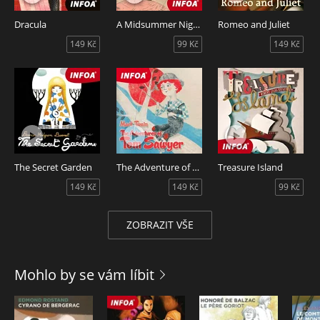
Dracula
A Midsummer Nights Dream
Romeo and Juliet
149 Kč
99 Kč
149 Kč
The Secret Garden
The Adventure of Tom Sawyer
Treasure Island
149 Kč
149 Kč
99 Kč
ZOBRAZIT VŠE
Mohlo by se vám líbit