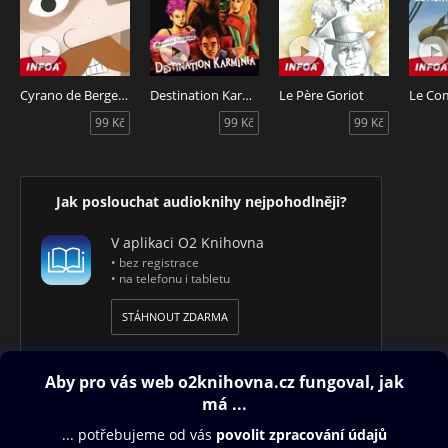
Cyrano de Bergerac
Destination Karminia
Le Père Goriot
99 Kč
99 Kč
99 Kč
Jak poslouchat audioknihy nejpohodlněji?
V aplikaci O2 Knihovna
• bez registrace
• na telefonu i tabletu
STÁHNOUT ZDARMA
Obsah ke stažení