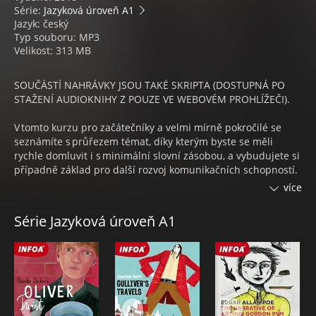
Série:
Jazyková úroveň A1
Jazyk: český
Typ souboru: MP3
Velikost: 313 MB
SOUČÁSTÍ NAHRÁVKY JSOU TAKÉ SKRIPTA (DOSTUPNÁ PO
STAŽENÍ AUDIOKNIHY Z POUZE VE WEBOVÉM PROHLÍŽEČI).
V tomto kurzu pro začátečníky a velmi mírně pokročilé se
seznámíte s průřezem témat, díky kterým byste se měli
rychle domluvit i s minimální slovní zásobou, a vybudujete si
případně základ pro další rozvoj komunikačních schopností.
více
Kurz je založen na kontextovém učení, to znamená, že se
nebudete učit jen slovíčka, ale i věty, ve kterých můžete daná
Série Jazyková úroveň A1
slovíčka použít. V tomto kurzu najdete celkem 1500 slovíček a
procvičovacích vět.
Jak s kurzem nejlépe pracovat? Zvolte si lekci, kterou chcete
začít. Prvně se u každé lekce seznamte se slovíčky (lekce 1 a
2). Dále máte k dispozici stručné vysvětlení gramatiky dané
lekce. Jedná se opravdu o nejzákladnější pravidla, ve