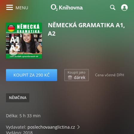
MENU
NĚMECKÁ GRAMATIKA A1,
A2
Koupit jako
KOUPIT ZA 290 KČ
Cena včetně DPH
dárek
NĚMČINA
Délka: 5 h 33 min
Vydavatel:
poslechovaanglictina.cz
Vydáno: 2018