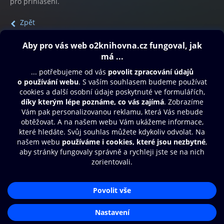
pro přihlášení.
Zpět
Obsah ke stažení
Moje O2 Knihovna
Další zábava
© O2 Czech Republic a.s.
Nákupní řád
Přístupnost
Aplikace O2 Knihovna
Zásady zpracování osobních údajů
Čti a poslouchej své e-knihy a
Cookies
audioknihy rychleji a pohodlněji.