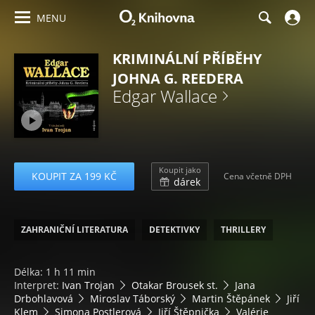
MENU
KRIMINÁLNÍ PŘÍBĚHY
JOHNA G. REEDERA
Edgar Wallace
Koupit jako
KOUPIT ZA 199 KČ
Cena včetně DPH
dárek
ZAHRANIČNÍ LITERATURA
DETEKTIVKY
THRILLERY
Délka: 1 h 11 min
Interpret:
Ivan Trojan
Otakar Brousek st.
Jana
Drbohlavová
Miroslav Táborský
Martin Štěpánek
Jiří
Klem
Simona Postlerová
Jiří Štěpnička
Valérie