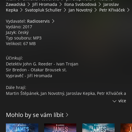
Zawadská
Jiří Hromada
Ilona Svobodová
Jaroslav
Kepka
Svatopluk Schuller
Jan Novotný
Petr Křiváček
Vydavatel:
Radioservis
Vydáno: 2017
Jazyk: český
Typ souboru: MP3
Velikost: 67 MB
Účinkují:
Detektiv John G. Reeder - Ivan Trojan
Sir Bredon - Otakar Brousek st.
Vypravěč - Jiří Hromada
Dále hrají:
Martin Štěpánek, Jan Novotný, Jaroslav Kepka, Petr Křiváček a
další
více
Jiří Štěpnička, Simona Postlerová, Miroslav Táborský, Jana
Drbohlavová a další
Mohlo by se vám líbit
Valérie Zawadská, Jiří Klem, Ilona Svobodová, Svatopluk
Schuller a další