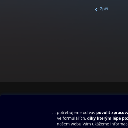
Zpět
Obsah ke stažení
Moje O2 Knih
Uvítací melodie
Přihlásit se
Aplikace a hry
E-knihy
Dárkový poukaz
SMS/MMS Info
Audioknihy
Nápověda
Blog