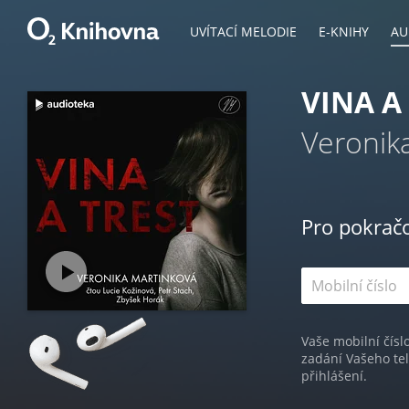
UVÍTACÍ MELODIE
E-KNIHY
AU
VINA A
Veronik
Pro pokrač
Vaše mobilní čísl
zadání Vašeho te
přihlášení.