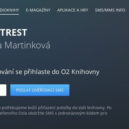
DIOKNIHY
E-MAGAZÍNY
APLIKACE A HRY
SMS/MMS INFO
 TREST
a Martinková
ování se přihlaste do O2 Knihovny
o potřebujeme kvůli přiřazení položky do Vaší knihovny. Po
lefonního čísla obdržíte SMS s jednorázovým kódem pro