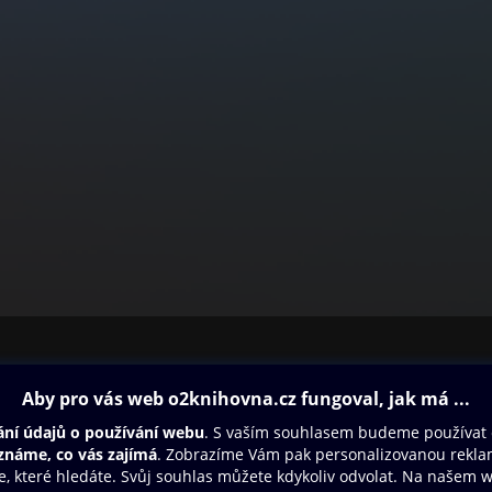
ovna
Další zábava
Oneplay
Oneplay Originály
Sport