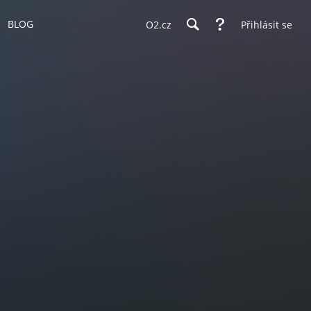
BLOG
O2.cz
Přihlásit se