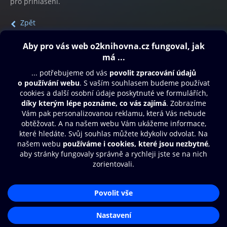
pro přihlášení.
Zpět
Obsah ke stažení
Moje O2 Knihovna
Další zábava
© O2 Czech Republic a.s.
Nákupní řád
Přístupnost
Aplikace O2 Knihovna
Zásady zpracování osobních údajů
Čti a poslouchej své e-knihy a
Cookies
audioknihy rychleji a pohodlněji.