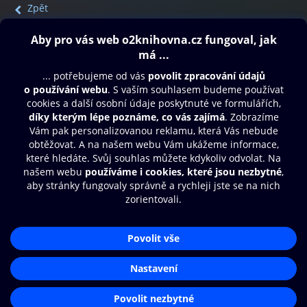
Zpět
Obsah ke stažení
Moje O2 Knihovna
Další zábava
© O2 Czech Republic a.s.
Nákupní řád
Přístupnost
Aplikace O2 Knihovna
Zásady zpracování osobních údajů
Čti a poslouchej své e-knihy a
Cookies
audioknihy rychleji a pohodlněji.
Nastavení cookies