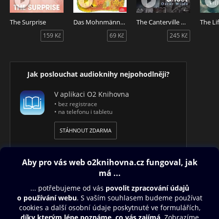
The Surprise
Das Mohnmännchen
The Canterville Ghost
159 Kč
69 Kč
245 Kč
Jak poslouchat audioknihy nejpohodlněji?
V aplikaci O2 Knihovna
• bez registrace
• na telefonu i tabletu
STÁHNOUT ZDARMA
Obsah ke stažení
Moje O2 Knihovna