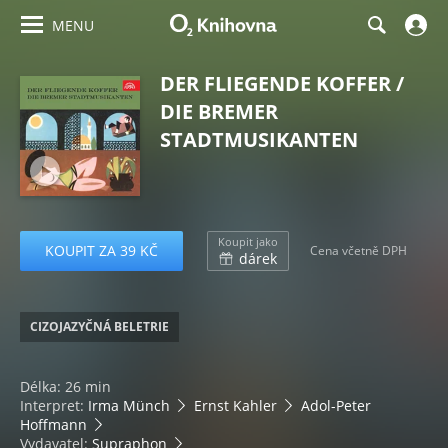
MENU
DER FLIEGENDE KOFFER /
DIE BREMER
STADTMUSIKANTEN
Koupit jako
KOUPIT ZA 39 KČ
Cena včetně DPH
dárek
CIZOJAZYČNÁ BELETRIE
Délka: 26 min
Interpret:
Irma Münch
Ernst Kahler
Adol-Peter
Hoffmann
Vydavatel:
Supraphon