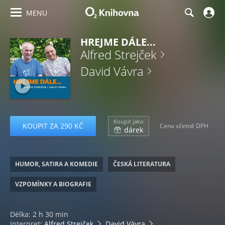
MENU
HREJME DÁLE...
Alfred Strejček
David Vávra
Koupit jako
KOUPIT ZA 290 KČ
Cena včetně DPH
dárek
HUMOR, SATIRA A KOMEDIE
ČESKÁ LITERATURA
VZPOMÍNKY A BIOGRAFIE
Délka: 2 h 30 min
Interpret:
Alfred Strejček
David Vávra