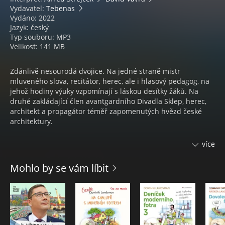
Vydavatel:
Tebenas
Vydáno: 2022
Jazyk: český
Typ souboru: MP3
Velikost: 141 MB
Zdánlivě nesourodá dvojice. Na jedné straně mistr
mluveného slova, recitátor, herec, ale i hlasový pedagog, na
jehož hodiny výuky vzpomínají s láskou desítky žáků. Na
druhé zakládající člen avantgardního Divadla Sklep, herec,
architekt a propagátor téměř zapomenutých hvězd české
architektury.
Co přivede takto rozdílné osobnosti uměleckého spektra k
více
tomu, že spolu napíší knihu ? Nemoc. Oba se v téměř jeden
čas potkají s nemocí či virem, který je dostane na hranici
Mohlo by se vám líbit
života a smrti. A ačkoli původ nemoci byl v obou případech
rozdílný, její průběh a boj o život měl spousty společných
rysů. Toho si všiml profesor MUDr. Pavel Pafko a přesvědčil
oba aktéry, ať o průběhu své nemoci napíší knihu. Částečně
jako terapii, částečně jako varování či prevenci pro ostatní.